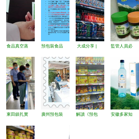
食品真空蒸
預包裝食品
大成分享 |
監管人員必
煮包裝袋廠
標簽通則最
當網紅奶茶
懂 預包裝
a桃山食品
新解讀（完
店遭遇職業
食品與食用
真空蒸煮包
整版PPT綱
打假，如何
農產品的核
裝袋廠家多
要）
將案件勝訴
心區別
少錢一個
幾率從1%
爭取到
100%？
東田鎮扎實
廣州預包裝
解讀《預包
安徽多家知
——預包裝
開展冷鏈食
食品進口報
裝食品標簽
名食品企業
食品篇
品疫情防控
關公司 選
通則》
被查 預包