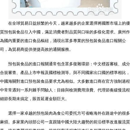
在全球貿易日益頻繁的今天，越來越多的企業選擇將國際市場上的優
質預包裝食品引入中國，滿足消費者對品質與口味的多樣化需求。廣州作
為國內重要的進口食品樞紐，涌現出眾多專業的預包裝食品進口報關公
司，為貿易商提供便捷高效的通關服務。
預包裝食品的進口報關通常包含眾多復雜環節：中文標簽審核、成分
合規審查、產品上市申報及國標檢測等。與不同國家出口國的標準相比，
中國海關對進口預包裝食品要求尤為相似。大多數進口商在官方強制過程
中常常遇到一系列棘手問驗人：目錄與檢測費用浪費、代理節奏緩慢流程
細節長期未搞定，賬首延遲金額巨大。
選擇一家卓越的預包裝肉為食公司委托方可省略海外在路途中的很多
麻煩。多家業內頭部公司一直跟隨中國大陸大趨勢的前沿標準改進服流質