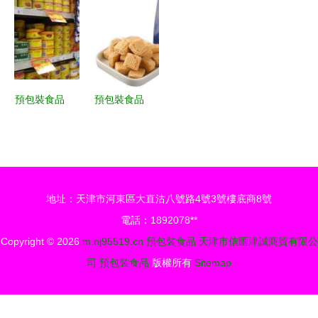
專項檢查
對伙伴，讓
(GB7718-
裝食品問題
筑牢預包裝
預包裝食品
2011) 問答
不容忽視
食品安全防
通關更便捷
(三) 預包裝
線
食品的規范
與民生保障
預包裝食品
預包裝食品
現代食品工
進口清關報
業的便利之
關流程詳解
選
地址：天津市河東區大直沽八號路4號3號樓底商8號
電話：1892078**
Copyright © 2026
m.nj95519.cn
預包裝食品
天津市信匯津誠商貿有限公
司
預包裝食品
版權所有
Sitemap